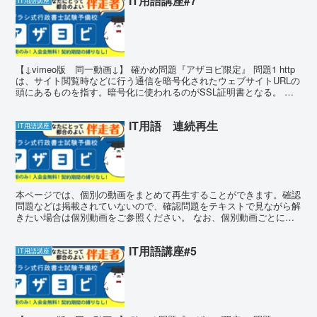
IT用語講座#7
IT用語講座
【↓vimeo版 同一動画↓】 確かめ問題『アザヨビ限定』 問題1 http
は、サイト閲覧時などに行う通信を暗号化されたウェブサイトURLの
頭にあるものを指す。暗号化に使われるのがSSL証明書となる。 問
題1 答え答え × 暗号化されたウェ...
IT用語 連続再生
IT用語講座
本ページでは、個別の動画をまとめて再生することができます。確認
問題などは掲載されていないので、確認問題をテキストで見ながら解
きたい場合は個別動画をご参照ください。 なお、個別動画ごとに欄
外に記載の注意点などは反映されていませんのでご注意くだ...
IT用語講座#5
IT用語講座