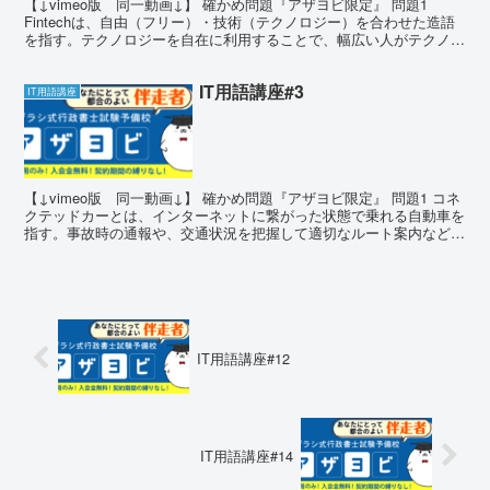
【↓vimeo版 同一動画↓】 確かめ問題『アザヨビ限定』 問題1
Fintechは、自由（フリー）・技術（テクノロジー）を合わせた造語
を指す。テクノロジーを自在に利用することで、幅広い人がテクノロ
ジーの恩恵を受けられる社会を目指すことを意...
IT用語講座#3
IT用語講座
【↓vimeo版 同一動画↓】 確かめ問題『アザヨビ限定』 問題1 コネ
クテッドカーとは、インターネットに繋がった状態で乗れる自動車を
指す。事故時の通報や、交通状況を把握して適切なルート案内などが
行える。 問題1 答え答え 〇 そのとおり。...
IT用語講座#12
IT用語講座#14