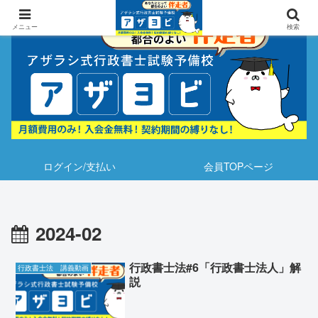
メニュー
検索
ログイン/支払い
会員TOPページ
2024-02
行政書士法#6「行政書士法人」解
行政書士法 講義動画
説