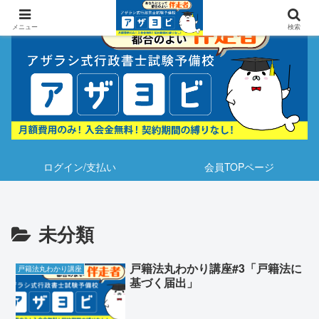
メニュー
検索
ログイン/支払い
会員TOPページ
未分類
戸籍法丸わかり講座#3「戸籍法に
戸籍法丸わかり講座
基づく届出」