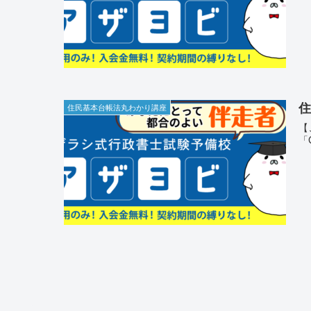
住
住民基本台帳法丸わかり講座
【
「