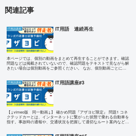
関連記事
IT用語 連続再生
IT用語講座
本ページでは、個別の動画をまとめて再生することができます。確認
問題などは掲載されていないので、確認問題をテキストで見ながら解
きたい場合は個別動画をご参照ください。 なお、個別動画ごとに欄
外に記載の注意点などは反映されていませんのでご注意くだ...
IT用語講座#3
IT用語講座
【↓vimeo版 同一動画↓】 確かめ問題『アザヨビ限定』 問題1 コネ
クテッドカーとは、インターネットに繋がった状態で乗れる自動車を
指す。事故時の通報や、交通状況を把握して適切なルート案内などが
行える。 問題1 答え答え 〇 そのとおり。...