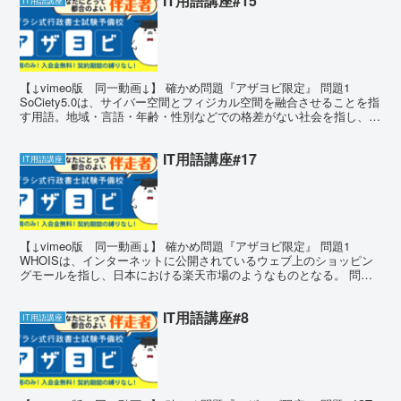
IT用語講座#15
IT用語講座
【↓vimeo版 同一動画↓】 確かめ問題『アザヨビ限定』 問題1
SoCiety5.0は、サイバー空間とフィジカル空間を融合させることを指
す用語。地域・言語・年齢・性別などでの格差がない社会を指し、第
5期科学技術基本契約で目指すべき国の形...
IT用語講座#17
IT用語講座
【↓vimeo版 同一動画↓】 確かめ問題『アザヨビ限定』 問題1
WHOISは、インターネットに公開されているウェブ上のショッピン
グモールを指し、日本における楽天市場のようなものとなる。 問題
1 答え答え × WHOISは、インターネット...
IT用語講座#8
IT用語講座