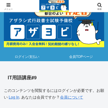
メニュー
検索
ログイン/支払い
会員TOPページ
IT用語講座#9
このコンテンツを閲覧するにはログインが必要です。お願
い
Log In
. あなたは会員ですか ?
会員について