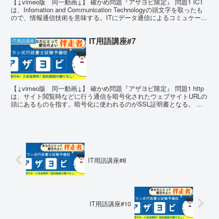
【↓vimeo版 同一動画↓】 確かめ問題『アザヨビ限定』 問題1 ICT
は、Infomation and Communication Technologyの頭文字を取ったも
ので、情報通信技術を意味する。ITにデータ通信によるコミュケーシ
ョ...
IT用語講座#7
IT用語講座
【↓vimeo版 同一動画↓】 確かめ問題『アザヨビ限定』 問題1 http
は、サイト閲覧時などに行う通信を暗号化されたウェブサイトURLの
頭にあるものを指す。暗号化に使われるのがSSL証明書となる。 問
題1 答え答え × 暗号化されたウェ...
IT用語講座#8
IT用語講座#10