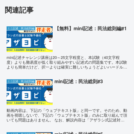
関連記事
【無料】mini記述：民法総則編#1
ミニ記述 民法総則編
mini記述チャレンジ講座は20～25文字程度と、本試験（40文字程
度）よりも難易度が低く取り組みやすい記述式の問題集です。本試験
よりも簡単だけど、択一よりは確実に難しいちょうどよいハードルで
本試験の40字程度の記述式に立ち向かう基礎を身に...
mini記述：民法総則#3
ミニ記述 民法総則編
動画内容は、下記の「ウェブテキスト版」と同一です。そのため、動
画を視聴しないで、下記の「ウェブテキスト版」のみに取り組んで頂
いても問題はありません。 なお、解説内容は「アザラシ式記述対策
講座」のものとほぼ同一となります。 ミニ記述チャレンジ...